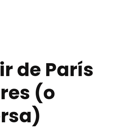
r de París
res (o
rsa)