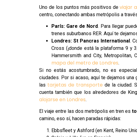
viajar 
Uno de los puntos más positivos de
centro, conectando ambas metrópolis a travé
París:
Gare de Nord
. Para llegar pued
trenes suburbanos RER. Aquí te dejamo
Londres: St Pancras International
. C
Cross (¡donde está la plataforma 9 y 3/
Hammersmith and City, Metropolitan, Cir
mapa del metro de Londres
.
Si no estás acostumbrado, no es especial
ciudades. Por si acaso, aquí te dejamos una
tarjetas de transporte
las
de la ciudad. S
cuenta también que los alrededores de Kin
alojarse en Londres
.
El viaje entre las dos metrópolis en tren es
to
camino, eso sí, hacen paradas rápidas:
Ebbsfleet y Ashford (en Kent, Reino Uni