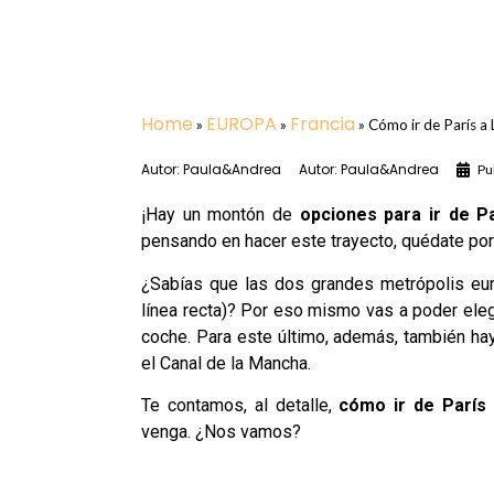
Home
EUROPA
Francia
»
»
»
Cómo ir de París a 
Autor:
Paula&Andrea
Autor:
Paula&Andrea
Pu
¡Hay un montón de
opciones para ir de P
pensando en hacer este trayecto, quédate por
¿Sabías que las dos grandes metrópolis e
línea recta)? Por eso mismo vas a poder elegir
coche. Para este último, además, también ha
el Canal de la Mancha.
Te contamos, al detalle,
cómo ir de París 
venga. ¿Nos vamos?