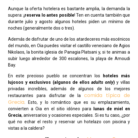
Aunque la oferta hotelera es bastante amplia, la demanda la
supera:
¡r
eserva lo antes posible
! Ten en cuenta también que
durante julio y agosto algunos hoteles piden un mínimo de
noches (generalmente dos o tres).
Además de disfrutar de uno de los atardeceres más escénicos
del mundo, en Oia puedes visitar el castillo veneciano de Agios
Nikolaos, la bonita iglesia de Panagia Platsani y, si te animas a
subir luego alrededor de 300 escalones, la playa de Amoudi
Bay.
En este precioso pueblo se concentran los
hoteles más
lujosos
y exclusivos (algunos de ellos
adults only
)
y villas
privadas increíbles, además de algunos de los mejores
comida típica de
restaurantes para disfrutar de la
Grecia
. Esto, y lo romántico que es su emplazamiento,
convierten a Oia en el sitio idóneo para
lunas de miel en
Grecia
, aniversarios y ocasiones especiales. Si es tu caso, ¿por
qué no echar el resto y reservar un hotelazo con piscina y
vistas a la caldera?