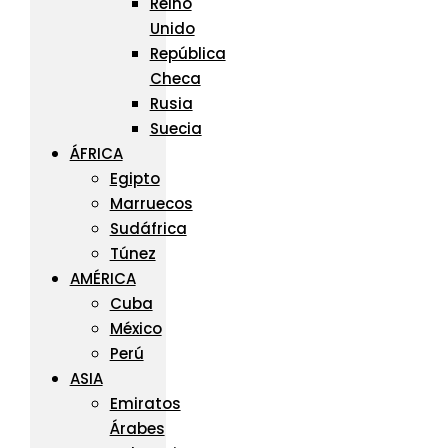
Reino
Unido
República
Checa
Rusia
Suecia
ÁFRICA
Egipto
Marruecos
Sudáfrica
Túnez
AMÉRICA
Cuba
México
Perú
ASIA
Emiratos
Árabes