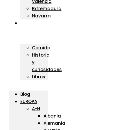
Valencia
Extremadura
Navarra
Otras
Pasiones
Comida
Historia
y
curiosidades
Libros
Blog
EUROPA
A-H
Albania
Alemania