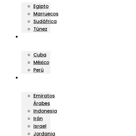
Egipto
Marruecos
Sudáfrica
Túnez
AMÉRICA
Cuba
México
Perú
ASIA
Emiratos
Árabes
Indonesia
Irán
Israel
Jordania