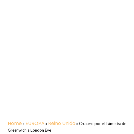
Home
EUROPA
Reino Unido
»
»
»
Crucero por el Támesis: de
Greenwich a London Eye