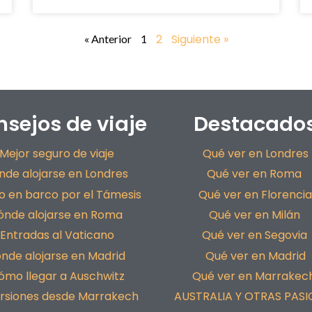
2
Siguiente »
« Anterior
1
sejos de viaje
Destacado
Mejor seguro de viaje
Qué ver en Londres
nde alojarse en Londres
Qué ver en Roma
o en barco por el Támesis
Qué ver en Florencia
ónde alojarse en Roma
Qué ver en Milán
Entradas al Vaticano
Qué ver en Segovia
nde alojarse en Madrid
Qué ver en Madrid
ómo llegar a Auschwitz
Qué ver en Marrakec
rsiones desde Marrakech
AUSTRALIA Y OTRAS PASI