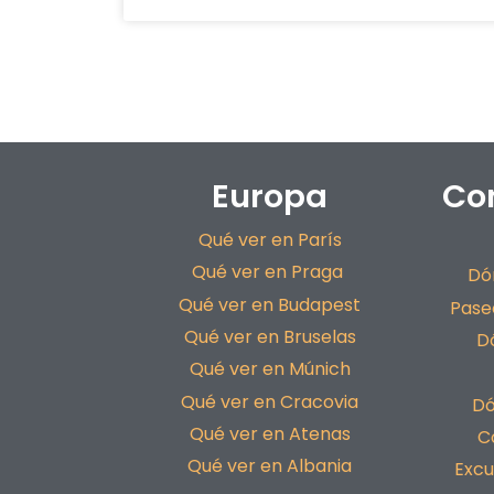
Europa
Con
Qué ver en París
Qué ver en Praga
Dó
Qué ver en Budapest
Pase
Qué ver en Bruselas
D
Qué ver en Múnich
Qué ver en Cracovia
Dó
Qué ver en Atenas
C
Qué ver en Albania
Excu