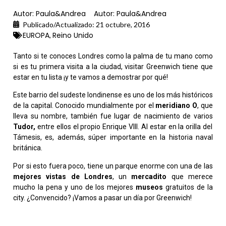
Autor:
Paula&Andrea
Autor:
Paula&Andrea
Publicado/Actualizado:
21 octubre, 2016
EUROPA
Reino Unido
,
Tanto si te conoces Londres como la palma de tu mano como
si es tu primera visita a la ciudad, visitar Greenwich tiene que
estar en tu lista ¡y te vamos a demostrar por qué!
Este barrio del sudeste londinense es uno de los más históricos
de la capital. Conocido mundialmente por el
meridiano O
, que
lleva su nombre, también fue lugar de nacimiento de varios
Tudor,
entre ellos el propio Enrique VIII. Al estar en la orilla del
Támesis, es, además, súper importante en la historia naval
británica.
Por si esto fuera poco, tiene un parque enorme con una de las
mejores vistas de Londres
, un
mercadito
que merece
mucho la pena y uno de los mejores
museos
gratuitos de la
city. ¿Convencido? ¡Vamos a pasar un día por Greenwich!