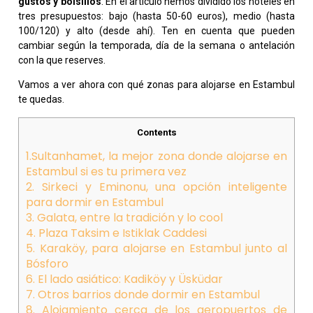
gustos y bolsillos
. En el artículo hemos dividido los hoteles en
tres presupuestos: bajo (hasta 50-60 euros), medio (hasta
100/120) y alto (desde ahí). Ten en cuenta que pueden
cambiar según la temporada, día de la semana o antelación
con la que reserves.
Vamos a ver ahora con qué zonas para alojarse en Estambul
te quedas.
Contents
1.Sultanhamet, la mejor zona donde alojarse en
Estambul si es tu primera vez
2. Sirkeci y Eminonu, una opción inteligente
para dormir en Estambul
3. Galata, entre la tradición y lo cool
4. Plaza Taksim e Istiklak Caddesi
5. Karaköy, para alojarse en Estambul junto al
Bósforo
6. El lado asiático: Kadiköy y Üsküdar
7. Otros barrios donde dormir en Estambul
8. Alojamiento cerca de los aeropuertos de