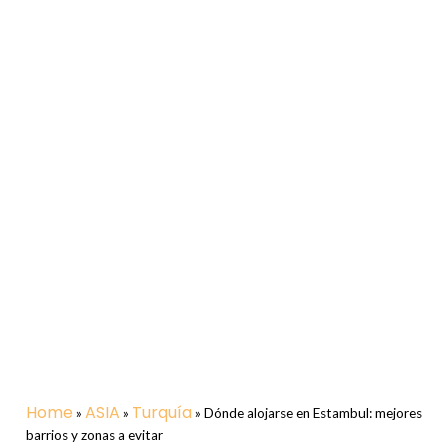
Home
ASIA
Turquía
»
»
»
Dónde alojarse en Estambul: mejores
barrios y zonas a evitar