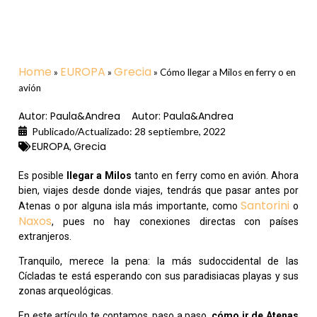
Home
EUROPA
Grecia
»
»
»
Cómo llegar a Milos en ferry o en
avión
Autor:
Paula&Andrea
Autor:
Paula&Andrea
Publicado/Actualizado:
28 septiembre, 2022
EUROPA
Grecia
,
Es posible
llegar a Milos
tanto en ferry como en avión. Ahora
bien, viajes desde donde viajes, tendrás que pasar antes por
Santorini
Atenas o por alguna isla más importante, como
o
Naxos
, pues no hay conexiones directas con países
extranjeros.
Tranquilo, merece la pena: la más sudoccidental de las
Cícladas te está esperando con sus paradisiacas playas y sus
zonas arqueológicas.
En este artículo te contamos, paso a paso,
cómo ir de Atenas