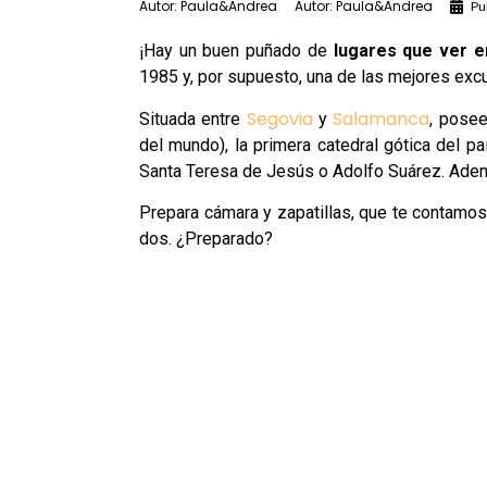
Autor:
Paula&Andrea
Autor:
Paula&Andrea
Pu
¡Hay un buen puñado de
lugares que ver e
1985 y, por supuesto, una de las mejores ex
Segovia
Salamanca
Situada entre
y
, posee
del mundo), la primera catedral gótica del paí
Santa Teresa de Jesús o Adolfo Suárez. Ade
Prepara cámara y zapatillas, que te contam
dos. ¿Preparado?