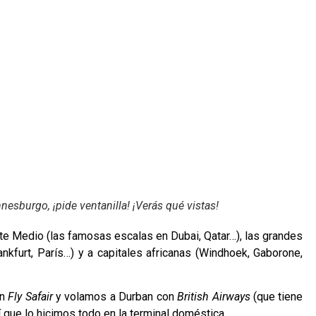
esburgo, ¡pide ventanilla! ¡Verás qué vistas!
nte Medio (las famosas escalas en Dubai, Qatar…), las grandes
kfurt, París…) y a capitales africanas (Windhoek, Gaborone,
on
Fly Safair
y volamos a Durban con
British Airways
(que tiene
 que lo hicimos todo en la terminal doméstica.