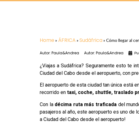
Home
ÁFRICA
Sudáfrica
»
»
»
Cómo llegar al ce
Autor:
Paula&Andrea
Autor:
Paula&Andrea
Pu
¿Viajas a Sudáfrica? Seguramente esto te in
Ciudad del Cabo desde el aeropuerto, con pre
El aeropuerto de esta ciudad tan única está e
recorrido en
taxi, coche, shuttle, traslado 
Con la
décima ruta más traficada
del mundo
pasajeros al año, este aeropuerto es uno de l
a Ciudad del Cabo desde el aeropuerto!