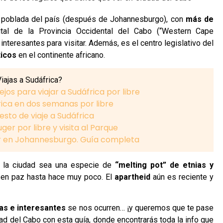
 poblada del país (después de Johannesburgo), con
más de
tal de la Provincia Occidental del Cabo (“Western Cape
 interesantes para visitar. Además, es el centro legislativo del
ticos
en el continente africano.
iajas a Sudáfrica?
jos para viajar a Sudáfrica por libre
rica en dos semanas por libre
sto de viaje a Sudáfrica
uger por libre y visita al Parque
r en Johannesburgo. Guía completa
e la ciudad sea una especie de
“melting pot” de etnias y
r en paz hasta hace muy poco. El
apartheid
aún es reciente y
s e interesantes
se nos ocurren… ¡y queremos que te pase
d del Cabo con esta guía, donde encontrarás toda la info que