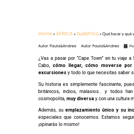
Home
ÁFRICA
Sudáfrica
»
»
»
Qué hacer y qué 
Autor:
Paula&Andrea
Autor:
Paula&Andrea
Pu
¿Vas a pasar por “Cape Town” en tu viaje a
Cabo,
cómo llegar, cómo moverse por a
excursiones
y todo lo que necesitas saber 
Su historia es simplemente fascinante, pue
británicos, indios, malasios… y todos ha
cosmopolita,
muy diversa
y con una cultura m
Además, su
emplazamiento único
y su in
especiales que conocemos. Estamos segur
¡opinarás lo mismo!