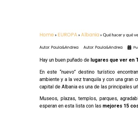
Home
EUROPA
Albania
»
»
»
Qué hacer y qué ve
Autor:
Paula&Andrea
Autor:
Paula&Andrea
Pu
Hay un buen puñado de
lugares que ver en T
En este “nuevo” destino turístico encontr
ambiente y a la vez tranquila y con una gran c
capital de Albania es una de las principales u
Museos, plazas, templos, parques, agradab
esperan en esta lista con las
mejores 15 cos