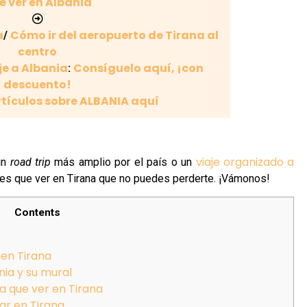
é ver en Albania
a
Cómo ir del aeropuerto de Tirana al
/
centro
je a Albania
Consíguelo aquí, ¡con
:
descuento!
rtículos sobre ALBANIA aquí
viaje organizado a
un
road trip
más amplio por el país o un
res que ver en Tirana que no puedes perderte. ¡Vámonos!
Contents
 en Tirana
nia y su mural
a que ver en Tirana
tar en Tirana