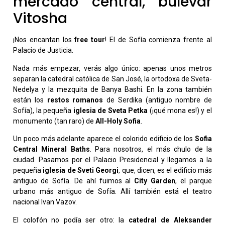
mercado central, bulevar
Vitosha
¡Nos encantan los
free tour
! El de Sofía comienza frente al
Palacio de Justicia.
Nada más empezar, verás algo único: apenas unos metros
separan la catedral católica de San José, la ortodoxa de Sveta-
Nedelya y la mezquita de Banya Bashi. En la zona también
están los
restos romanos
de Serdika (antiguo nombre de
Sofía), la pequeña
iglesia de Sveta Petka
(¡qué mona es!) y el
monumento (tan raro) de
All-Holy Sofia
.
Un poco más adelante aparece el colorido edificio de los
Sofia
Central Mineral Baths
. Para nosotros, el más chulo de la
ciudad. Pasamos por el Palacio Presidencial y llegamos a la
pequeña
iglesia de Sveti Georgi
, que, dicen, es el edificio más
antiguo de Sofía. De ahí fuimos al
City Garden
, el parque
urbano más antiguo de Sofía. Allí también está el teatro
nacional Ivan Vazov.
El colofón no podía ser otro: la
catedral de Aleksander