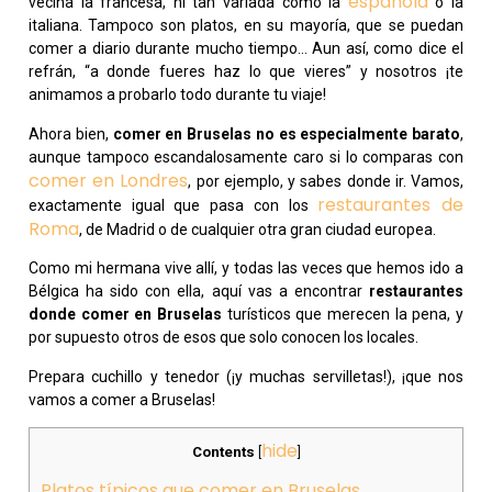
española
vecina la francesa, ni tan variada como la
o la
italiana. Tampoco son platos, en su mayoría, que se puedan
comer a diario durante mucho tiempo… Aun así, como dice el
refrán, “a donde fueres haz lo que vieres” y nosotros ¡te
animamos a probarlo todo durante tu viaje!
Ahora bien,
comer en Bruselas no es especialmente barato
,
aunque tampoco escandalosamente caro si lo comparas con
comer en Londres
, por ejemplo, y sabes donde ir. Vamos,
restaurantes de
exactamente igual que pasa con los
Roma
, de Madrid o de cualquier otra gran ciudad europea.
Como mi hermana vive allí, y todas las veces que hemos ido a
Bélgica ha sido con ella, aquí vas a encontrar
restaurantes
donde comer en Bruselas
turísticos que merecen la pena, y
por supuesto otros de esos que solo conocen los locales.
Prepara cuchillo y tenedor (¡y muchas servilletas!), ¡que nos
vamos a comer a Bruselas!
hide
Contents
[
]
Platos típicos que comer en Bruselas