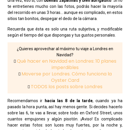
una vez, eso sí, con
buenas zapatillas y bien abrigadito
. Si no
te entretienes mucho con las fotos, podrás hacer la mayoría
del recorrido en unas 3 horas… aunque es complicado, en estos
sitios tan bonitos, despegar el dedo de la cámara.
Recuerda que ésta es solo una ruta subjetiva, y modificable
según el tiempo del que dispongas y tus gustos personales.
¿Quieres aprovechar al máximo tu viaje a Londres en
Navidad?
Qué hacer en Navidad en Londres: 10 planes
imperdibles
Moverse por Londres. Cómo funciona la
Oyster Card
TODOS los posts sobre Londres
Recomendamos ir
hacia las 8 de la tarde
, cuando ya ha
pasado la hora punta, así hay menos gente. Si decides hacerlo
sobre las 6, te vas a llevar, sobre todo en Oxford Street, unos
cuantos empujones y algún pisotón. ¡Aviso! Es complicado
hacer estas fotos: son luces muy fuertes, por la noche y,