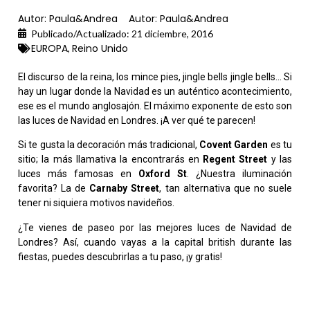
Autor:
Paula&Andrea
Autor:
Paula&Andrea
Publicado/Actualizado:
21 diciembre, 2016
EUROPA
Reino Unido
,
El discurso de la reina, los mince pies, jingle bells jingle bells… Si
hay un lugar donde la Navidad es un auténtico acontecimiento,
ese es el mundo anglosajón. El máximo exponente de esto son
las luces de Navidad en Londres. ¡A ver qué te parecen!
Si te gusta la decoración más tradicional,
Covent Garden
es tu
sitio; la más llamativa la encontrarás en
Regent Street
y las
luces más famosas en
Oxford St
. ¿Nuestra iluminación
favorita? La de
Carnaby Street
, tan alternativa que no suele
tener ni siquiera motivos navideños.
¿Te vienes de paseo por las mejores luces de Navidad de
Londres? Así, cuando vayas a la capital british durante las
fiestas, puedes descubrirlas a tu paso, ¡y gratis!