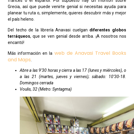
francés o el español. Por supuesto hay un montón sobre
Grecia, así que puede venirte genial si necesitas ayuda para
planear tu ruta o, simplemente, quieres descubrir más y mejor
el país heleno.
Del techo de la librería Anavasi cuelgan
diferentes globos
terráqueos
, que se ven genial desde arriba. ¡A nosotros nos
encantó!
web de Anavasi Travel Books
Más información en la
and Maps
.
Abre a las 9’30 horas y cierra a las 17 (lunes y miércoles), o
a las 21 (martes, jueves y viernes); sábado: 10’30-18.
Domingos cerrada
Voulis, 32 (Metro: Syntagma)