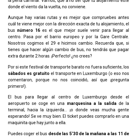
la pena caminar. Vamos, que a no ser que tu alojamiento esté
donde el viento da la vuelta, no conviene.
Aunque hay varias rutas y es mejor que compruebes antes
cuál te viene mejor con la dirección exacta de tu alojamiento, el
bus
número 16
es el que mejor suele venir para llegar al
centro. Pasa por el barrio europeo y por la Gare Centrale.
Nosotros cogimos el 29 e hicimos cambio. Recuerda que, si
tienes que hacer algún cambio de bus, no tendrás que pagar
extra durante 2 horas. ¡Perfecto! ¿no crees?
Por si este festival de transporte barato no fuera suficiente, los
sábados es gratuito
el transporte en Luxemburgo (o eso nos
comentaron, porque no nos coincidió, así que ¡pregunta
primero!).
El bus para llegar al centro de Luxemburgo desde el
aeropuerto se coge en una
marquesina a la salida
de la
terminal, hacia la izquierda… ¡o donde veas mucha gente
esperando! Se ve muy bien. El ticket puedes comprarlo en una
maquinita que hay junto a ella.
Puedes coger el bus
desde las 5’30 de la mañana a las 11 de