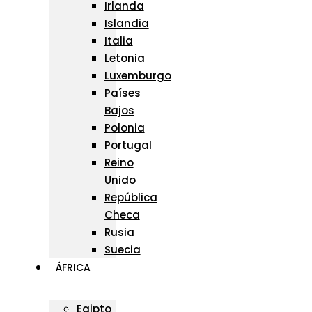
Irlanda
Islandia
Italia
Letonia
Luxemburgo
Países
Bajos
Polonia
Portugal
Reino
Unido
República
Checa
Rusia
Suecia
ÁFRICA
Egipto