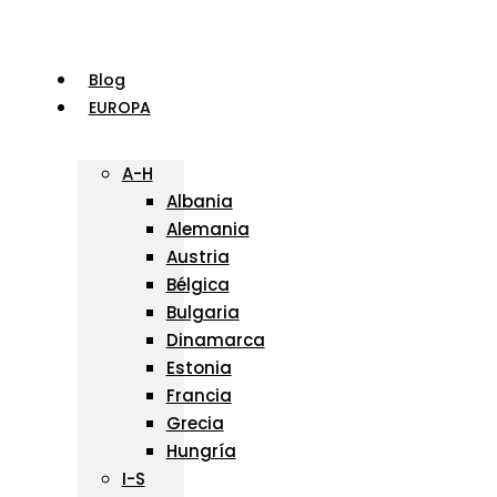
Ir
al
contenido
Blog
EUROPA
A-H
Albania
Alemania
Austria
Bélgica
Bulgaria
Dinamarca
Estonia
Francia
Grecia
Hungría
I-S