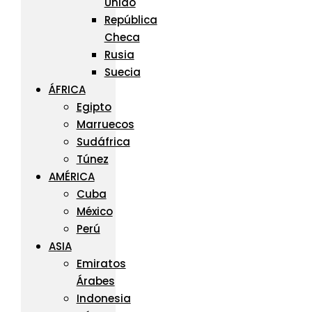
Unido
República
Checa
Rusia
Suecia
ÁFRICA
Egipto
Marruecos
Sudáfrica
Túnez
AMÉRICA
Cuba
México
Perú
ASIA
Emiratos
Árabes
Indonesia