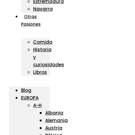
Extremadura
Navarra
Otras
Pasiones
Comida
Historia
y
curiosidades
Libros
Blog
EUROPA
A-H
Albania
Alemania
Austria