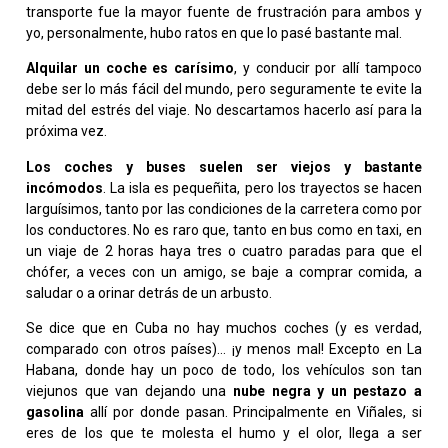
transporte fue la mayor fuente de frustración para ambos y
yo, personalmente, hubo ratos en que lo pasé bastante mal.
Alquilar un coche es carísimo
, y conducir por allí tampoco
debe ser lo más fácil del mundo, pero seguramente te evite la
mitad del estrés del viaje. No descartamos hacerlo así para la
próxima vez.
Los coches y buses suelen ser viejos y bastante
incómodos
. La isla es pequeñita, pero los trayectos se hacen
larguísimos, tanto por las condiciones de la carretera como por
los conductores. No es raro que, tanto en bus como en taxi, en
un viaje de 2 horas haya tres o cuatro paradas para que el
chófer, a veces con un amigo, se baje a comprar comida, a
saludar o a orinar detrás de un arbusto.
Se dice que en Cuba no hay muchos coches (y es verdad,
comparado con otros países)… ¡y menos mal! Excepto en La
Habana, donde hay un poco de todo, los vehículos son tan
viejunos que van dejando una
nube negra y un pestazo a
gasolina
allí por donde pasan. Principalmente en Viñales, si
eres de los que te molesta el humo y el olor, llega a ser